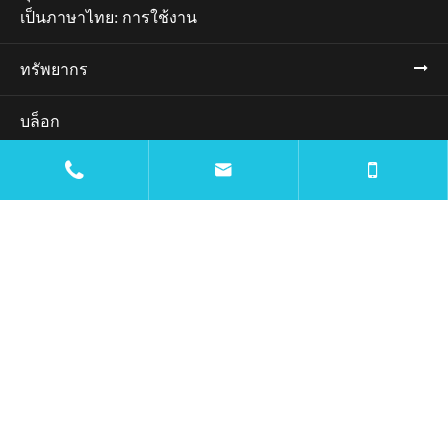
เป็นภาษาไทย: การใช้งาน
ทรัพยากร
บล็อก


: บริษัท
ติดต่อเรา

mtc@wiremachinecn.com

:
+8613675848705
:
+8618069820917
+8613675848705