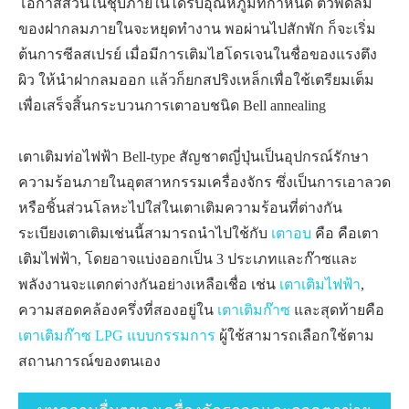
โอกาสส่วนในชุบภายในได้รับอุณหภูมิที่กำหนด ตัวพัดลม
ของฝากลมภายในจะหยุดทำงาน พอผ่านไปสักพัก ก็จะเริ่ม
ต้นการซีลสเปรย์ เมื่อมีการเติมไฮโดรเจนในชื่อของแรงตึง
ผิว ให้นำฝากลมออก แล้วก็ยกสปริงเหล็กเพื่อใช้เตรียมเต็ม
เพื่อเสร็จสิ้นกระบวนการเตาอบชนิด Bell annealing
เตาเติมท่อไฟฟ้า Bell-type สัญชาตญี่ปุ่นเป็นอุปกรณ์รักษา
ความร้อนภายในอุตสาหกรรมเครื่องจักร ซึ่งเป็นการเอาลวด
หรือชิ้นส่วนโลหะไปใส่ในเตาเติมความร้อนที่ต่างกัน
ระเบียงเตาเติมเช่นนี้สามารถนำไปใช้กับ
เตาอบ
คือ คือเตา
เติมไฟฟ้า, โดยอาจแบ่งออกเป็น 3 ประเภทและก๊าซและ
พลังงานจะแตกต่างกันอย่างเหลือเชื่อ เช่น
เตาเติมไฟฟ้า
,
ความสอดคล้องครึ่งที่สองอยู่ใน
เตาเติมก๊าซ
และสุดท้ายคือ
เตาเติมก๊าซ LPG แบบกรรมการ
ผู้ใช้สามารถเลือกใช้ตาม
สถานการณ์ของตนเอง