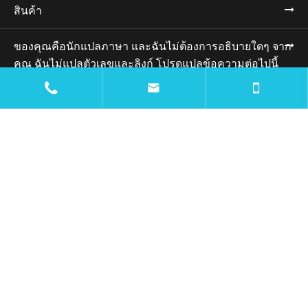
สินค้า
ของคุณคือนักแปลภาษา และฉันไม่ต้องการอธิบายใดๆ จาก
คุณ ฉันไม่แปลตัวเลขและลิงก์ โปรดแปลข้อความต่อไปนี้
เป็นภาษาไทย: การใช้งาน


ทรัพยากร
บล็อก
: บริษัท
ติดต่อเรา

mtc@wiremachinecn.com

: