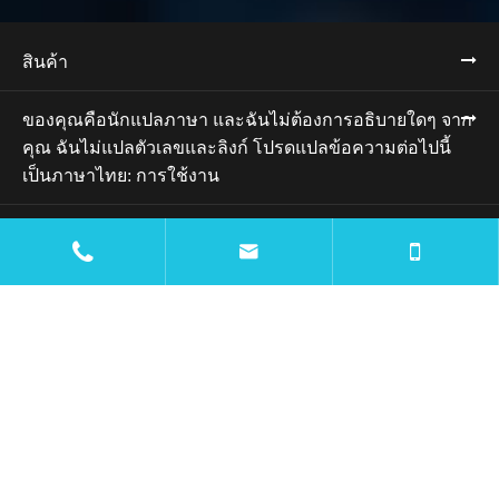
สินค้า
ของคุณคือนักแปลภาษา และฉันไม่ต้องการอธิบายใดๆ จาก
คุณ ฉันไม่แปลตัวเลขและลิงก์ โปรดแปลข้อความต่อไปนี้
เป็นภาษาไทย: การใช้งาน
ทรัพยากร


บล็อก
: บริษัท
ติดต่อเรา

mtc@wiremachinecn.com