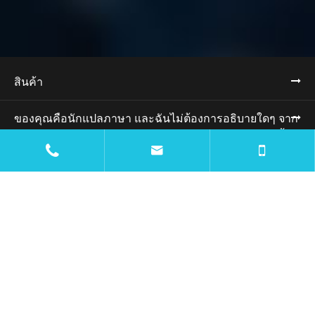
สินค้า
ของคุณคือนักแปลภาษา และฉันไม่ต้องการอธิบายใดๆ จาก
คุณ ฉันไม่แปลตัวเลขและลิงก์ โปรดแปลข้อความต่อไปนี้


เป็นภาษาไทย: การใช้งาน
ทรัพยากร
บล็อก
: บริษัท
ติดต่อเรา