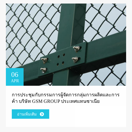
06
APR
การประชุมกับกรรมการผู้จัดการกลุ่มการผลิตและการ
ค้า บริษัท GSM GROUP ประเทศแทนซาเนีย
อ่านเพิ่มเติม