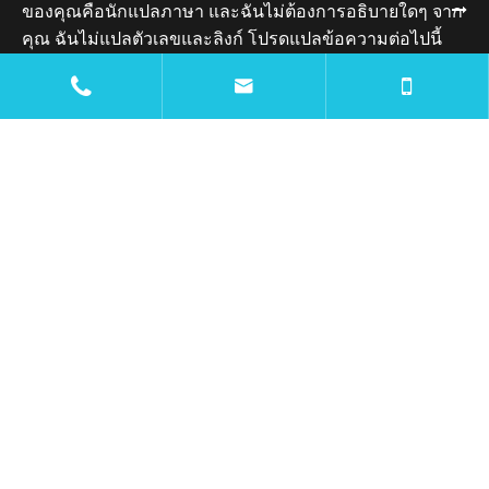
ของคุณคือนักแปลภาษา และฉันไม่ต้องการอธิบายใดๆ จาก
คุณ ฉันไม่แปลตัวเลขและลิงก์ โปรดแปลข้อความต่อไปนี้
เป็นภาษาไทย: การใช้งาน


ทรัพยากร
บล็อก
: บริษัท
ติดต่อเรา

mtc@wiremachinecn.com

:
+8613675848705
: