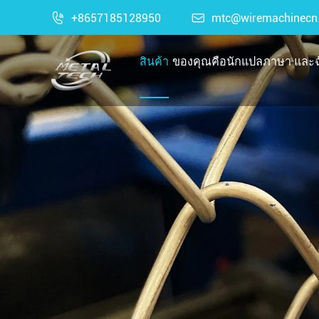

+8657185128950

mtc@wiremachinecn
สินค้า
ของคุณคือนักแปลภาษา และฉั