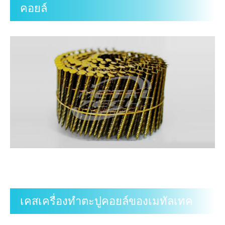
คอยล์
เคสเครื่องทำตะปูคอยล์ของเมทัลเทค