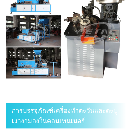
การบรรจุภัณฑ์เครื่องทำตะวันและตะปู
เงางามลงในคอนเทนเนอร์