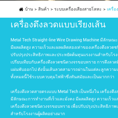
บ้าน
สินค้า
ระบบเครื่องเสียงสายโลหะ
เครื่
เครื่องดึงลวดแบบเรียงเส้น
Metal Tech Straight-line Wire Drawing Machine มีลักษณะ
มีผลผลิตสูง ความเร็วและผลผลิตสองเท่าของเครื่องดึงลวดช
ปรับปรุงประสิทธิภาพและประหยัดต้นทุนแรงงานสำหรับโรงงาน
เปรียบเทียบกับเครื่องดึงลวดชนิดวงจรขอบทราย การดึงลวดที
แผ่นพับออกไป ดังนั้นเส้นลวดสามารถผ่านในแต่ละลูกความเร็
ทั้งหมดนี้ใช้ระบบควบคุมไฟฟ้าซึ่งทันสมัยและเป็นมากกว่า
เครื่องดึงลวดสายตรงแบบ Metal Tech เป็นหนึ่งใน
เครื่องดึ
มีลักษณะการทำงานที่เร็วและมั่งคง มีผลผลิตสูง ความเร็ว
เครื่องดึงลวดชนิดวงจรขอบทราย เพื่อปรับปรุงประสิทธิภา
สำหรับโรงงานผู้ผลิตอย่างมาก