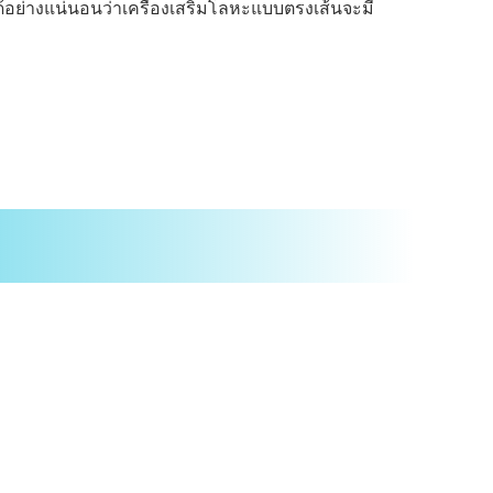
ด้อย่างแน่นอนว่าเครื่องเสริมโลหะแบบตรงเส้นจะมี