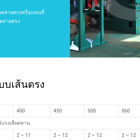
งลวดสายตรงหรือแทนที่
ลวดสายตรง
แบบเส้นตรง
400
450
500
560
ช้แรงเสียดทาน
2 ~ 11
2 ~ 12
2 ~ 12
2 ~ 12