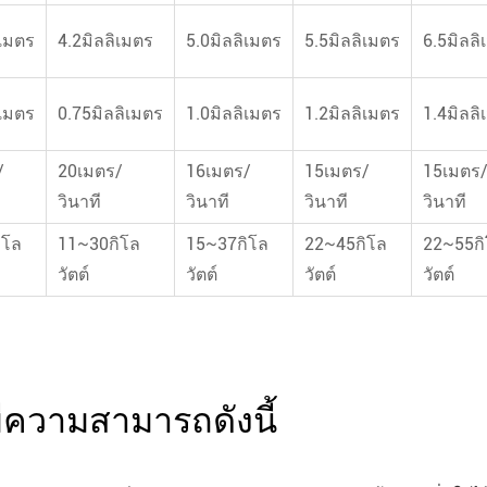
ิเมตร
4.2มิลลิเมตร
5.0มิลลิเมตร
5.5มิลลิเมตร
6.5มิลลิ
ิเมตร
0.75มิลลิเมตร
1.0มิลลิเมตร
1.2มิลลิเมตร
1.4มิลลิ
/
20เมตร/
16เมตร/
15เมตร/
15เมตร
วินาที
วินาที
วินาที
วินาที
ิโล
11~30กิโล
15~37กิโล
22~45กิโล
22~55ก
วัตต์
วัตต์
วัตต์
วัตต์
ีความสามารถดังนี้