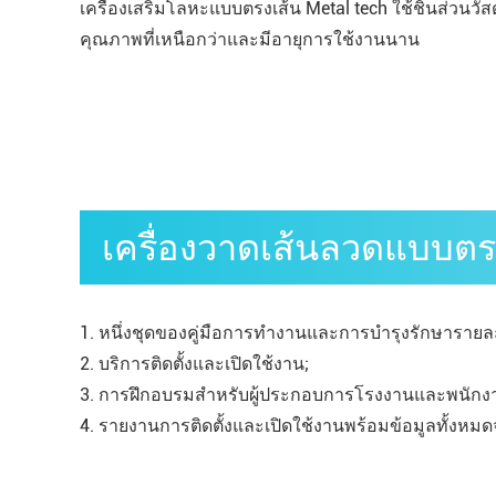
เครื่องเสริมโลหะแบบตรงเส้น Metal tech ใช้ชิ้นส่วนว
คุณภาพที่เหนือกว่าและมีอายุการใช้งานนาน
เครื่องวาดเส้นลวดแบบตร
1. หนึ่งชุดของคู่มือการทำงานและการบำรุงรักษารายละ
2. บริการติดตั้งและเปิดใช้งาน;
3. การฝึกอบรมสำหรับผู้ประกอบการโรงงานและพนักง
4. รายงานการติดตั้งและเปิดใช้งานพร้อมข้อมูลทั้งห