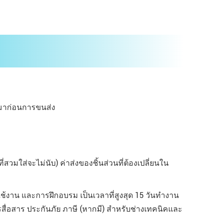
เหมาก่อนการขนส่ง
่สวมใส่จะไม่นับ) ค่าส่งของชิ้นส่วนที่ต้องเปลี่ยนใน
ช้งาน และการฝึกอบรม เป็นเวลาที่สูงสุด 15 วันทำงาน
รสื่อสาร ประกันภัย ภาษี (หากมี) สำหรับช่างเทคนิคและ