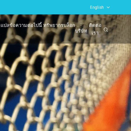
English
:
แปลข้อความต่อไปนี้
ทรัพยากร
บล็อก
ติดต่อ
บริษัท
เรา