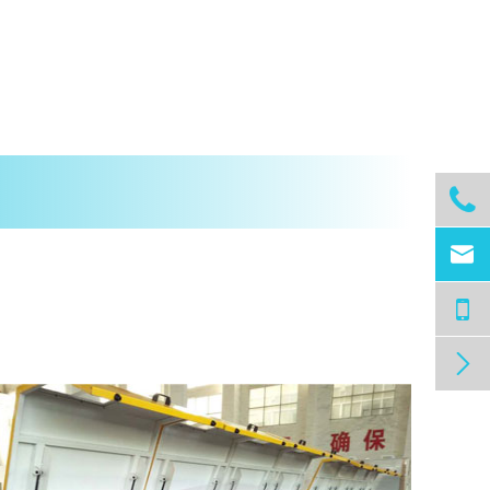


