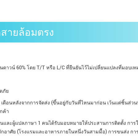
วาดสายล้อมตรง
ินดาวน์ 60% โดย T/T หรือ L/C ที่ยืนยันไว้ไม่เปลี่ยนแปลงที่มอบ
ดภัย
อนหลังจากการจัดส่ง (ขึ้นอยู่กับวันที่ไหนมาก่อน เว้นแต่ชิ้นส่วนที
กค้า
-2 คนและผู้แปลภาษา 1 คนได้รับมอบหมายให้ประสานการติดตั้ง การใ
 ที่พักอาศัย (โรงแรมและอาหารภายในหนึ่งวันสามมื้อ) การขนส่ง กา