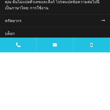
คุณ ฉันไม่แปลตัวเลขและลิงก์ โปรดแปลข้อความต่อไปนี้
เป็นภาษาไทย: การใช้งาน
ทรัพยากร
บล็อก


: บริษัท
ติดต่อเรา

mtc@wiremachinecn.com

:
+8613675848705
:
+8618069820917
+8613675848705