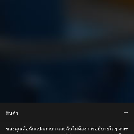
สินค้า
ของคุณคือนักแปลภาษา และฉันไม่ต้องการอธิบายใดๆ จาก