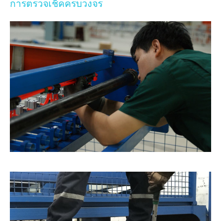
การตรวจเช็คครบวงจร